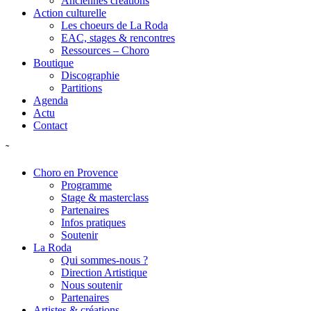
Anciennes créations
Action culturelle
Les choeurs de La Roda
EAC, stages & rencontres
Ressources – Choro
Boutique
Discographie
Partitions
Agenda
Actu
Contact
˜
Choro en Provence
Programme
Stage & masterclass
Partenaires
Infos pratiques
Soutenir
La Roda
Qui sommes-nous ?
Direction Artistique
Nous soutenir
Partenaires
Artistes & créations