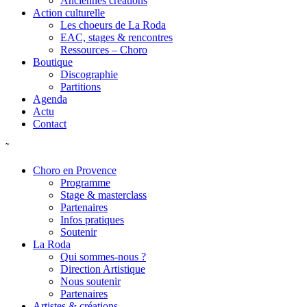
Anciennes créations
Action culturelle
Les choeurs de La Roda
EAC, stages & rencontres
Ressources – Choro
Boutique
Discographie
Partitions
Agenda
Actu
Contact
˜
Choro en Provence
Programme
Stage & masterclass
Partenaires
Infos pratiques
Soutenir
La Roda
Qui sommes-nous ?
Direction Artistique
Nous soutenir
Partenaires
Artistes & créations