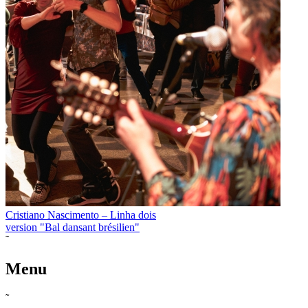
Cristiano Nascimento – Linha dois
version "Bal dansant brésilien"
˜
Menu
˜