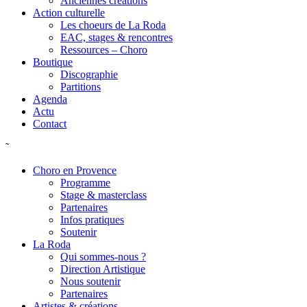
Anciennes créations
Action culturelle
Les choeurs de La Roda
EAC, stages & rencontres
Ressources – Choro
Boutique
Discographie
Partitions
Agenda
Actu
Contact
˜
Choro en Provence
Programme
Stage & masterclass
Partenaires
Infos pratiques
Soutenir
La Roda
Qui sommes-nous ?
Direction Artistique
Nous soutenir
Partenaires
Artistes & créations