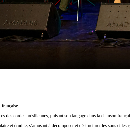
 française.
nces des cordes brésiliennes, puisant son langage dans la chanson françai
laire et érudite, s’amusant à décomposer et déstructurer les sons et les