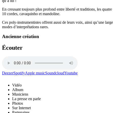
qu’à lui !
En creusant toujours plus profond entre liberté et traditions, les quatr
10 cordes, cavaquinho et mandoline.
Ces poly-instrumentistes offrent aussi de leurs voix, ainsi qu’une larg
modes d’interprétations rares.
Ancienne création
Écouter
Deezer
Spotify
Apple music
Soundcloud
Youtube
Vidéo
Album
Musiciens
La presse en parle
Photos
Sur Internet
Partenaires