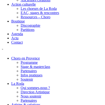
Anciennes créations
Action culturelle
Les choeurs de La Roda
EAC, stages & rencontres
Ressources – Choro
Boutique
Discographie
Partitions
Agenda
Actu
Contact
˜
Choro en Provence
Programme
Stage & masterclass
Partenaires
Infos pratiques
Soutenir
La Roda
Qui sommes-nous ?
Direction Artistique
Nous soutenir
Partenaires
Artistes & créations